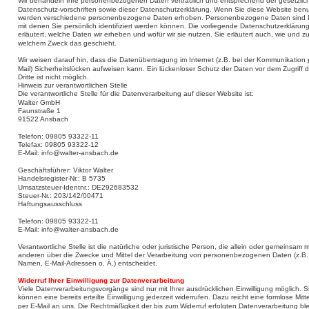
Wir behandeln Ihre personenbezogenen Daten vertraulich und entsprechend der gesetzlic
Datenschutz-vorschriften sowie dieser Datenschutzerklärung. Wenn Sie diese Website benu
werden verschiedene personenbezogene Daten erhoben. Personenbezogene Daten sind 
mit denen Sie persönlich identifiziert werden können. Die vorliegende Datenschutzerklärung
erläutert, welche Daten wir erheben und wofür wir sie nutzen. Sie erläutert auch, wie und zu
welchem Zweck das geschieht.
Wir weisen darauf hin, dass die Datenübertragung im Internet (z.B. bei der Kommunikation 
Mail) Sicherheitslücken aufweisen kann. Ein lückenloser Schutz der Daten vor dem Zugriff d
Dritte ist nicht möglich.
Hinweis zur verantwortlichen Stelle
Die verantwortliche Stelle für die Datenverarbeitung auf dieser Website ist:
Walter GmbH
Faunstraße 1
91522 Ansbach
Telefon: 09805 93322-11
Telefax: 09805 93322-12
E-Mail: info@walter-ansbach.de
Geschäftsführer: Viktor Walter
Handelsregister-Nr.: B 5735
Umsatzsteuer-Identnr.: DE292683532
Steuer-Nr.: 203/142/00471
Haftungsausschluss
Telefon: 09805 93322-11
E-Mail: info@walter-ansbach.de
Verantwortliche Stelle ist die natürliche oder juristische Person, die allein oder gemeinsam m
anderen über die Zwecke und Mittel der Verarbeitung von personenbezogenen Daten (z.B.
Namen, E-Mail-Adressen o. Ä.) entscheidet.
Widerruf Ihrer Einwilligung zur Datenverarbeitung
Viele Datenverarbeitungsvorgänge sind nur mit Ihrer ausdrücklichen Einwilligung möglich. S
können eine bereits erteilte Einwilligung jederzeit widerrufen. Dazu reicht eine formlose Mitt
per E-Mail an uns. Die Rechtmäßigkeit der bis zum Widerruf erfolgten Datenverarbeitung ble