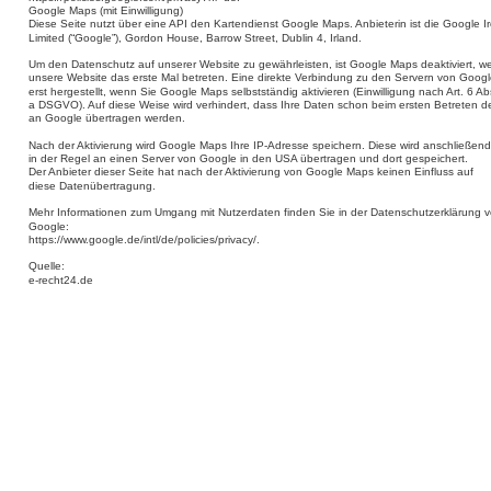
Google Maps (mit Einwilligung)
Diese Seite nutzt über eine API den Kartendienst Google Maps. Anbieterin ist die Google Ir
Limited (“Google”), Gordon House, Barrow Street, Dublin 4, Irland.
Um den Datenschutz auf unserer Website zu gewährleisten, ist Google Maps deaktiviert, w
unsere Website das erste Mal betreten. Eine direkte Verbindung zu den Servern von Googl
erst hergestellt, wenn Sie Google Maps selbstständig aktivieren (Einwilligung nach Art. 6 Abs.
a DSGVO). Auf diese Weise wird verhindert, dass Ihre Daten schon beim ersten Betreten de
an Google übertragen werden.
Nach der Aktivierung wird Google Maps Ihre IP-Adresse speichern. Diese wird anschließend
in der Regel an einen Server von Google in den USA übertragen und dort gespeichert. 
Der Anbieter dieser Seite hat nach der Aktivierung von Google Maps keinen Einfluss auf 
diese Datenübertragung.
Mehr Informationen zum Umgang mit Nutzerdaten finden Sie in der Datenschutzerklärung v
Google:
https://www.google.de/intl/de/policies/privacy/.
Quelle:
e-recht24.de