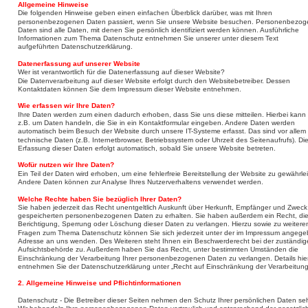
Allgemeine Hinweise 
Die folgenden Hinweise geben einen einfachen Überblick darüber, was mit Ihren 
personenbezogenen Daten passiert, wenn Sie unsere Website besuchen. Personenbezog
Daten sind alle Daten, mit denen Sie persönlich identifiziert werden können. Ausführliche 
Informationen zum Thema Datenschutz entnehmen Sie unserer unter diesem Text 
aufgeführten Datenschutzerklärung.
Datenerfassung auf unserer Website 
Wer ist verantwortlich für die Datenerfassung auf dieser Website?
Die Datenverarbeitung auf dieser Website erfolgt durch den Websitebetreiber. Dessen 
Kontaktdaten können Sie dem Impressum dieser Website entnehmen.
Wie erfassen wir Ihre Daten?
Ihre Daten werden zum einen dadurch erhoben, dass Sie uns diese mitteilen. Hierbei kann 
z.B. um Daten handeln, die Sie in ein Kontaktformular eingeben. Andere Daten werden 
automatisch beim Besuch der Website durch unsere IT-Systeme erfasst. Das sind vor allem 
technische Daten (z.B. Internetbrowser, Betriebssystem oder Uhrzeit des Seitenaufrufs). Die
Erfassung dieser Daten erfolgt automatisch, sobald Sie unsere Website betreten.
Wofür nutzen wir Ihre Daten?
Ein Teil der Daten wird erhoben, um eine fehlerfreie Bereitstellung der Website zu gewährlei
Andere Daten können zur Analyse Ihres Nutzerverhaltens verwendet werden.
Welche Rechte haben Sie bezüglich Ihrer Daten?
Sie haben jederzeit das Recht unentgeltlich Auskunft über Herkunft, Empfänger und Zweck 
gespeicherten personenbezogenen Daten zu erhalten. Sie haben außerdem ein Recht, die
Berichtigung, Sperrung oder Löschung dieser Daten zu verlangen. Hierzu sowie zu weitere
Fragen zum Thema Datenschutz können Sie sich jederzeit unter der im Impressum angeg
Adresse an uns wenden. Des Weiteren steht Ihnen ein Beschwerderecht bei der zuständig
Aufsichtsbehörde zu. Außerdem haben Sie das Recht, unter bestimmten Umständen die 
Einschränkung der Verarbeitung Ihrer personenbezogenen Daten zu verlangen. Details hie
entnehmen Sie der Datenschutzerklärung unter „Recht auf Einschränkung der Verarbeitung
2. Allgemeine Hinweise und Pflichtinformationen
Datenschutz - Die Betreiber dieser Seiten nehmen den Schutz Ihrer persönlichen Daten seh