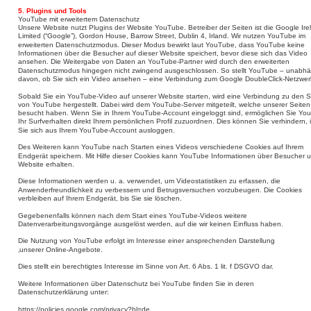
5. Plugins und Tools
YouTube mit erweitertem Datenschutz
Unsere Website nutzt Plugins der Website YouTube. Betreiber der Seiten ist die Google Ire
Limited (“Google”), Gordon House, Barrow Street, Dublin 4, Irland. Wir nutzen YouTube im 
erweiterten Datenschutzmodus. Dieser Modus bewirkt laut YouTube, dass YouTube keine 
Informationen über die Besucher auf dieser Website speichert, bevor diese sich das Video 
ansehen. Die Weitergabe von Daten an YouTube-Partner wird durch den erweiterten 
Datenschutzmodus hingegen nicht zwingend ausgeschlossen. So stellt YouTube – unabhä
davon, ob Sie sich ein Video ansehen – eine Verbindung zum Google DoubleClick-Netzwerk
Sobald Sie ein YouTube-Video auf unserer Website starten, wird eine Verbindung zu den S
von YouTube hergestellt. Dabei wird dem YouTube-Server mitgeteilt, welche unserer Seiten
besucht haben. Wenn Sie in Ihrem YouTube-Account eingeloggt sind, ermöglichen Sie Yo
Ihr Surfverhalten direkt Ihrem persönlichen Profil zuzuordnen. Dies können Sie verhindern,
Sie sich aus Ihrem YouTube-Account ausloggen.
Des Weiteren kann YouTube nach Starten eines Videos verschiedene Cookies auf Ihrem 
Endgerät speichern. Mit Hilfe dieser Cookies kann YouTube Informationen über Besucher u
Website erhalten.
Diese Informationen werden u. a. verwendet, um Videostatistiken zu erfassen, die 
Anwenderfreundlichkeit zu verbessern und Betrugsversuchen vorzubeugen. Die Cookies 
verbleiben auf Ihrem Endgerät, bis Sie sie löschen.
Gegebenenfalls können nach dem Start eines YouTube-Videos weitere 
Datenverarbeitungsvorgänge ausgelöst werden, auf die wir keinen Einfluss haben.
Die Nutzung von YouTube erfolgt im Interesse einer ansprechenden Darstellung 
‚unserer Online-Angebote.
Dies stellt ein berechtigtes Interesse im Sinne von Art. 6 Abs. 1 lit. f DSGVO dar.
Weitere Informationen über Datenschutz bei YouTube finden Sie in deren 
Datenschutzerklärung unter:
https://policies.google.com/privacy?hl=de.