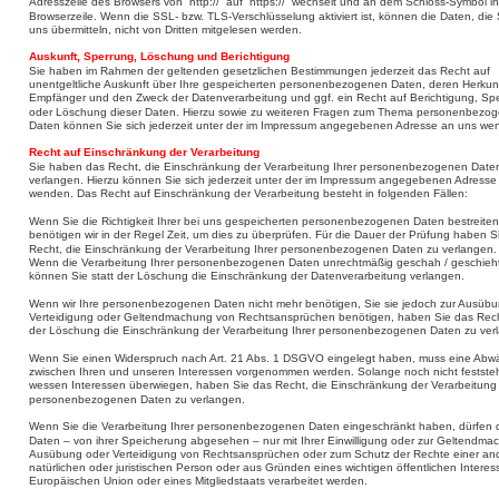
Adresszeile des Browsers von “http://” auf “https://” wechselt und an dem Schloss-Symbol in 
Browserzeile. Wenn die SSL- bzw. TLS-Verschlüsselung aktiviert ist, können die Daten, die 
uns übermitteln, nicht von Dritten mitgelesen werden.
Auskunft, Sperrung, Löschung und Berichtigung
Sie haben im Rahmen der geltenden gesetzlichen Bestimmungen jederzeit das Recht auf 
unentgeltliche Auskunft über Ihre gespeicherten personenbezogenen Daten, deren Herkun
Empfänger und den Zweck der Datenverarbeitung und ggf. ein Recht auf Berichtigung, Sp
oder Löschung dieser Daten. Hierzu sowie zu weiteren Fragen zum Thema personenbezog
Daten können Sie sich jederzeit unter der im Impressum angegebenen Adresse an uns we
Recht auf Einschränkung der Verarbeitung
Sie haben das Recht, die Einschränkung der Verarbeitung Ihrer personenbezogenen Date
verlangen. Hierzu können Sie sich jederzeit unter der im Impressum angegebenen Adresse
wenden. Das Recht auf Einschränkung der Verarbeitung besteht in folgenden Fällen:
Wenn Sie die Richtigkeit Ihrer bei uns gespeicherten personenbezogenen Daten bestreiten
benötigen wir in der Regel Zeit, um dies zu überprüfen. Für die Dauer der Prüfung haben S
Recht, die Einschränkung der Verarbeitung Ihrer personenbezogenen Daten zu verlangen.
Wenn die Verarbeitung Ihrer personenbezogenen Daten unrechtmäßig geschah / geschieht
können Sie statt der Löschung die Einschränkung der Datenverarbeitung verlangen.
Wenn wir Ihre personenbezogenen Daten nicht mehr benötigen, Sie sie jedoch zur Ausübu
Verteidigung oder Geltendmachung von Rechtsansprüchen benötigen, haben Sie das Recht
der Löschung die Einschränkung der Verarbeitung Ihrer personenbezogenen Daten zu ver
Wenn Sie einen Widerspruch nach Art. 21 Abs. 1 DSGVO eingelegt haben, muss eine Abw
zwischen Ihren und unseren Interessen vorgenommen werden. Solange noch nicht feststeh
wessen Interessen überwiegen, haben Sie das Recht, die Einschränkung der Verarbeitung 
personenbezogenen Daten zu verlangen.
Wenn Sie die Verarbeitung Ihrer personenbezogenen Daten eingeschränkt haben, dürfen 
Daten – von ihrer Speicherung abgesehen – nur mit Ihrer Einwilligung oder zur Geltendma
Ausübung oder Verteidigung von Rechtsansprüchen oder zum Schutz der Rechte einer an
natürlichen oder juristischen Person oder aus Gründen eines wichtigen öffentlichen Interes
Europäischen Union oder eines Mitgliedstaats verarbeitet werden.