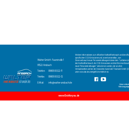
Weitere Informationen zum offiziellen Kraftstoffverbrauch und den offiz
spezifischen CO2-Emissionen und, soweit anwendbar, zum 
Walter GmbH - Faunstraße 1
Stromverbrauch neuer Personenkraftwagen können dem "Leitfaden üb
den Kraftstoffverbrauch, die CO2-Emissionen und den Stromverbrauc
91522 Ansbach
neuer Personenkraftwagen" entnommen werden, der an allen 
Verkaufsstellen und bei der Deutschen Automobil Treuhand GmbH (D
Telefon: 
09805 93322-11
unter www.dat.de unentgeltlich erhältlich ist.
Telefax: 
09805 93322-12
E-Mail:
info@walter-ansbach.de
Unser aktuel
Fahrzeugang
www-Doitforyou.de