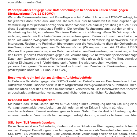
vom Widerruf unberührt. 
Widerspruchsrecht gegen die Datenerhebung in besonderen Fällen sowie gegen 
Direktwerbung (Art. 21 DSGVO)
Wenn die Datenverarbeitung auf Grundlage von Art. 6 Abs. 1 lit. e oder f DSGVO erfolgt, h
Sie jederzeit das Recht, aus Gründen, die sich aus Ihrer besonderen Situation ergeben, g
Verarbeitung Ihrer personenbezogenen Daten Widerspruch einzulegen; dies gilt auch für ei
diese Bestimmungen gestütztes Profiling. Die jeweilige Rechtsgrundlage, auf denen eine 
Verarbeitung beruht, entnehmen Sie dieser Datenschutzerklärung. Wenn Sie Widerspruch 
einlegen, werden wir Ihre betroffenen personenbezogenen Daten nicht mehr verarbeiten, e
denn, wir können zwingende schutzwürdige Gründe für die Verarbeitung nachweisen, die Ih
Interessen, Rechte und Freiheiten überwiegen oder die Verarbeitung dient der Geltendmac
Ausübung oder Verteidigung von Rechtsansprüchen (Widerspruch nach Art. 21 Abs. 1 DSG
Werden Ihre personenbezogenen Daten verarbeitet, um Direktwerbung zu betreiben, so ha
das Recht, jederzeit Widerspruch gegen die Verarbeitung Sie betreffender personenbezog
Daten zum Zwecke derartiger Werbung einzulegen; dies gilt auch für das Profiling, soweit es
solcher Direktwerbung in Verbindung steht. Wenn Sie widersprechen, werden Ihre 
personenbezogenen Daten anschließend nicht mehr zum Zwecke der Direktwerbung verwe
(Widerspruch nach Art. 21 Abs. 2 DSGVO).
Beschwerderecht bei der zuständigen Aufsichtsbehörde
Im Falle von Verstößen gegen die DSGVO steht den Betroffenen ein Beschwerderecht bei 
Aufsichtsbehörde, insbesondere in dem Mitgliedstaat ihres gewöhnlichen Aufenthalts, ihres
Arbeitsplatzes oder des Orts des mutmaßlichen Verstoßes zu. Das Beschwerderecht besteh
unbeschadet anderweitiger verwaltungsrechtlicher oder gerichtlicher Rechtsbehelfe.
Recht auf Datenübertragbarkeit
Sie haben das Recht, Daten, die wir auf Grundlage Ihrer Einwilligung oder in Erfüllung eine
Vertrags automatisiert verarbeiten, an sich oder an einen Dritten in einem gängigen, 
maschinenlesbaren Format aushändigen zu lassen. Sofern Sie die direkte Übertragung der
an einen anderen Verantwortlichen verlangen, erfolgt dies nur, soweit es technisch machbar 
SSL- bzw. TLS-Verschlüsselung
Diese Seite nutzt aus Sicherheitsgründen und zum Schutz der Übertragung vertraulicher Inh
wie zum Beispiel Bestellungen oder Anfragen, die Sie an uns als Seitenbetreiber senden, e
SSL-bzw. TLS-Verschlüsselung. Eine verschlüsselte Verbindung erkennen Sie daran, dass 