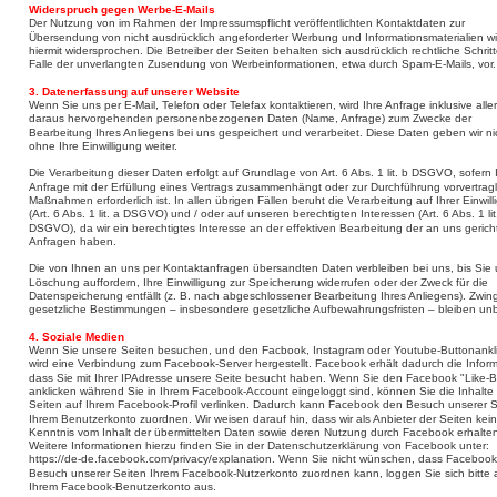
Widerspruch gegen Werbe-E-Mails
Der Nutzung von im Rahmen der Impressumspflicht veröffentlichten Kontaktdaten zur 
Übersendung von nicht ausdrücklich angeforderter Werbung und Informationsmaterialien wi
hiermit widersprochen. Die Betreiber der Seiten behalten sich ausdrücklich rechtliche Schritt
Falle der unverlangten Zusendung von Werbeinformationen, etwa durch Spam-E-Mails, vor.
3. Datenerfassung auf unserer Website
Wenn Sie uns per E-Mail, Telefon oder Telefax kontaktieren, wird Ihre Anfrage inklusive aller
daraus hervorgehenden personenbezogenen Daten (Name, Anfrage) zum Zwecke der 
Bearbeitung Ihres Anliegens bei uns gespeichert und verarbeitet. Diese Daten geben wir ni
ohne Ihre Einwilligung weiter.
Die Verarbeitung dieser Daten erfolgt auf Grundlage von Art. 6 Abs. 1 lit. b DSGVO, sofern 
Anfrage mit der Erfüllung eines Vertrags zusammenhängt oder zur Durchführung vorvertragl
Maßnahmen erforderlich ist. In allen übrigen Fällen beruht die Verarbeitung auf Ihrer Einwill
(Art. 6 Abs. 1 lit. a DSGVO) und / oder auf unseren berechtigten Interessen (Art. 6 Abs. 1 lit.
DSGVO), da wir ein berechtigtes Interesse an der effektiven Bearbeitung der an uns gerich
Anfragen haben.
Die von Ihnen an uns per Kontaktanfragen übersandten Daten verbleiben bei uns, bis Sie 
Löschung auffordern, Ihre Einwilligung zur Speicherung widerrufen oder der Zweck für die 
Datenspeicherung entfällt (z. B. nach abgeschlossener Bearbeitung Ihres Anliegens). Zwi
gesetzliche Bestimmungen – insbesondere gesetzliche Aufbewahrungsfristen – bleiben unb
4. Soziale Medien
Wenn Sie unsere Seiten besuchen, und den Facbook, Instagram oder Youtube-Buttonankl
wird eine Verbindung zum Facebook-Server hergestellt. Facebook erhält dadurch die Inform
dass Sie mit Ihrer IPAdresse unsere Seite besucht haben. Wenn Sie den Facebook "Like-B
anklicken während Sie in Ihrem Facebook-Account eingeloggt sind, können Sie die Inhalte 
Seiten auf Ihrem Facebook-Profil verlinken. Dadurch kann Facebook den Besuch unserer S
Ihrem Benutzerkonto zuordnen. Wir weisen darauf hin, dass wir als Anbieter der Seiten kein
Kenntnis vom Inhalt der übermittelten Daten sowie deren Nutzung durch Facebook erhalten
Weitere Informationen hierzu finden Sie in der Datenschutzerklärung von Facebook unter:
https://de-de.facebook.com/privacy/explanation
. Wenn Sie nicht wünschen, dass Facebook
Besuch unserer Seiten Ihrem Facebook-Nutzerkonto zuordnen kann, loggen Sie sich bitte 
Ihrem Facebook-Benutzerkonto aus.